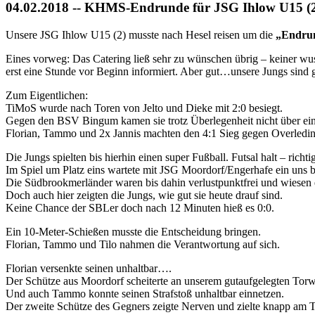
04.02.2018 -- KHMS-Endrunde für JSG Ihlow U15 (2)
Unsere JSG Ihlow U15 (2) musste nach Hesel reisen um die
„Endru
Eines vorweg: Das Catering ließ sehr zu wünschen übrig – keiner wu
erst eine Stunde vor Beginn informiert. Aber gut…unsere Jungs sind 
Zum Eigentlichen:
TiMoS wurde nach Toren von Jelto und Dieke mit 2:0 besiegt.
Gegen den BSV Bingum kamen sie trotz Überlegenheit nicht über ein
Florian, Tammo und 2x Jannis machten den 4:1 Sieg gegen Overledin
Die Jungs spielten bis hierhin einen super Fußball. Futsal halt – richti
Im Spiel um Platz eins wartete mit JSG Moordorf/Engerhafe ein uns 
Die Südbrookmerländer waren bis dahin verlustpunktfrei und wiesen e
Doch auch hier zeigten die Jungs, wie gut sie heute drauf sind.
Keine Chance der SBLer doch nach 12 Minuten hieß es 0:0.
Ein 10-Meter-Schießen musste die Entscheidung bringen.
Florian, Tammo und Tilo nahmen die Verantwortung auf sich.
Florian versenkte seinen unhaltbar….
Der Schütze aus Moordorf scheiterte an unserem gutaufgelegten Torwa
Und auch Tammo konnte seinen Strafstoß unhaltbar einnetzen.
Der zweite Schütze des Gegners zeigte Nerven und zielte knapp am T