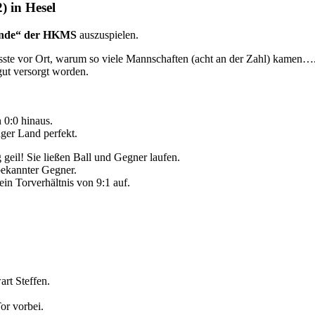
 in Hesel
nde“ der HKMS
auszuspielen.
sste vor Ort, warum so viele Mannschaften (acht an der Zahl) kamen….
gut versorgt worden.
 0:0 hinaus.
ger Land perfekt.
g geil! Sie ließen Ball und Gegner laufen.
bekannter Gegner.
in Torverhältnis von 9:1 auf.
rt Steffen.
or vorbei.