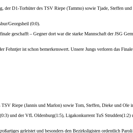
ng, der D1-Torhüter des TSV Riepe (Tammo) sowie Tjade, Steffen und
bur/Georgsheil (0:0).
inale geschafft – Gegner dort war die starke Mannschaft der JSG Gem
der Fehntjer ist schon bemerkenswert. Unsere Jungs verloren das Final
des TSV Riepe (Jannis und Marlon) sowie Tom, Steffen, Dieke und Ole 
0:3) und der VfL Oldenburg(1:5), Ligakonkurrent TuS Strudden(1:2) u
oßartiges geleistet und besonders den Bezirksligisten ordentlich Paroli