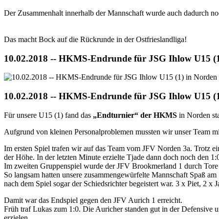
Der Zusammenhalt innerhalb der Mannschaft wurde auch dadurch no
Das macht Bock auf die Rückrunde in der Ostfrieslandliga!
10.02.2018 -- HKMS-Endrunde für JSG Ihlow U15 (1
10.02.2018 -- HKMS-Endrunde für JSG Ihlow U15 (1
Für unsere U15 (1) fand das
„Endturnier“ der HKMS
in Norden sta
Aufgrund von kleinen Personalproblemen mussten wir unser Team mi
Im ersten Spiel trafen wir auf das Team vom JFV Norden 3a. Trotz ein
der Höhe. In der letzten Minute erzielte Tjade dann doch noch den 1:0-
Im zweiten Gruppenspiel wurde der JFV Brookmerland 1 durch Tore vo
So langsam hatten unsere zusammengewürfelte Mannschaft Spaß am Spiel
nach dem Spiel sogar der Schiedsrichter begeistert war. 3 x Piet, 2 x
Damit war das Endspiel gegen den JFV Aurich 1 erreicht.
Früh traf Lukas zum 1:0. Die Auricher standen gut in der Defensive 
erzielen.