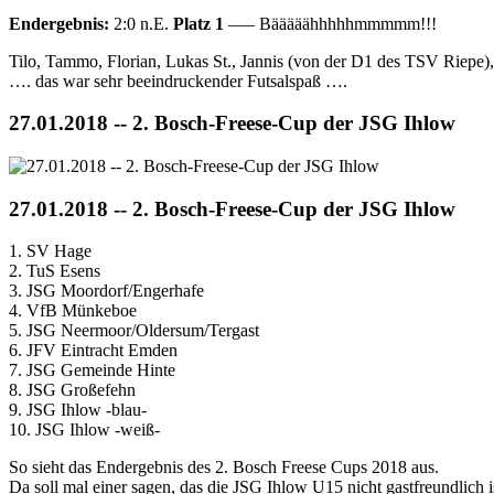
Endergebnis:
2:0 n.E.
Platz 1
—– Bääääähhhhhmmmmm!!!
Tilo, Tammo, Florian, Lukas St., Jannis (von der D1 des TSV Riepe),
…. das war sehr beeindruckender Futsalspaß ….
27.01.2018 -- 2. Bosch-Freese-Cup der JSG Ihlow
27.01.2018 -- 2. Bosch-Freese-Cup der JSG Ihlow
1. SV Hage
2. TuS Esens
3. JSG Moordorf/Engerhafe
4. VfB Münkeboe
5. JSG Neermoor/Oldersum/Tergast
6. JFV Eintracht Emden
7. JSG Gemeinde Hinte
8. JSG Großefehn
9. JSG Ihlow -blau-
10. JSG Ihlow -weiß-
So sieht das Endergebnis des 2. Bosch Freese Cups 2018 aus.
Da soll mal einer sagen, das die JSG Ihlow U15 nicht gastfreundlich is