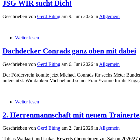
JSG WIR sucht Dich!
Geschrieben von
Gerd Eiting
am
9. Juni 2026
in
Allgemein
Weiter lesen
Dachdecker Conrads ganz oben mit dabei
Geschrieben von
Gerd Eiting
am
6. Juni 2026
in
Allgemein
Der Fördervrein konnte jetzt Michael Conrads für sechs Meter Bande
unterstützt. Wir danken Michael und seiner Frau Yvonne für ihr Eng
Weiter lesen
2. Herrenmannschaft mit neuem Trainert
Geschrieben von
Gerd Eiting
am
2. Juni 2026
in
Allgemein
Tobias Wallaart und Lukas Rewerts übernehmen zur Saison 2026/27 d