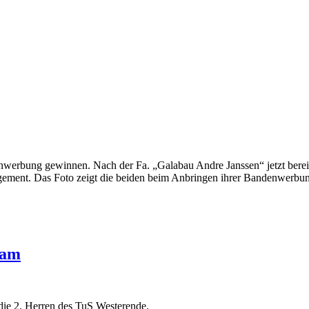
nwerbung gewinnen. Nach der Fa. „Galabau Andre Janssen“ jetzt berei
agement. Das Foto zeigt die beiden beim Anbringen ihrer Bandenwerbu
eam
ie 2. Herren des TuS Westerende.